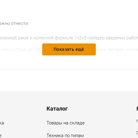
жно отнести:
ненной раме и колесной формуле 1х2х3 грейдер уверенно работа
мощностью до 150 л.с. обеспечивает стабильное тяговое усилие
Показать ещё
вал позволяет выполнять работы на откосах под углом до 90°);
ым остеклением и защитой ROPS/FOPS гарантирует безопасность
ными рабочими органами:
Каталог
ка
Товары на складе
а барьерными ограждениями);
е
Техника по типам