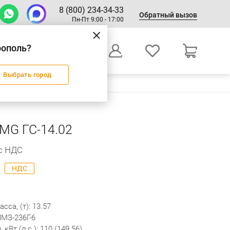
8 (800) 234-34-33
Обратный вызов
Пн-Пт 9:00 - 17:00
рополь?
0
Выбрать город
Оформление заказа
MG ГС-14.02
 с НДС
НДС
са, (т): 13.57
ЯМЗ-236Г-6
кBт (л.c.): 110 (149.56)