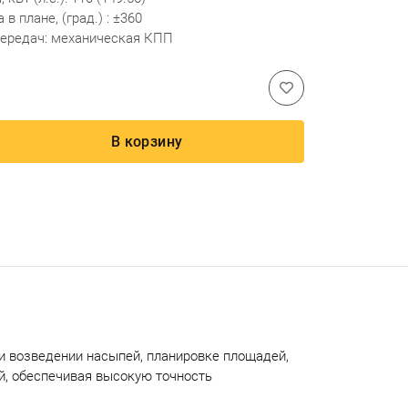
 в планe, (грaд.) : ±360
передач: механическая КПП
В корзину
и возведении насыпей, планировке площадей,
ий, обеспечивая высокую точность