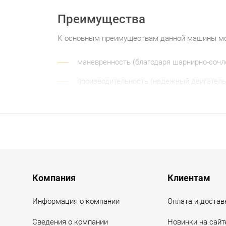
Преимущества
К основным преимуществам данной машины мо
маневренность (благодаря шарнирно-сочле
производительность (надежный двигатель 
точность (полноповоротный грейдерный от
комфорт (современная кабина с панорамн
Навесное оборудование
Универсальность машины обеспечивается смен
Menu footer
Компания
Клиентам
бульдозерный отвал (передний);
Информация о компании
Оплата и достав
боковой грейдерный отвал (для работы з
Сведения о компании
Новинки на сайт