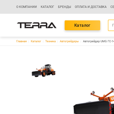
Основная навигация
О КОМПАНИИ
КАТАЛОГ
БРЕНДЫ
ОПЛАТА И ДОСТАВКА
С
Каталог
Строка навигации
Главная
Каталог
Техника
Автогрейдеры
Автогрейдер UMG ГС-1