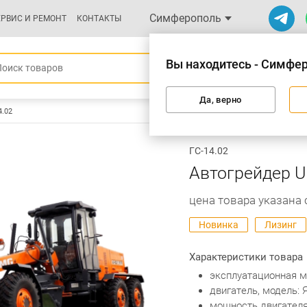
Симферополь
ЕРВИС И РЕМОНТ
КОНТАКТЫ
Вы находитесь - Симфе
Да, верно
4.02
ГС-14.02
Автогрейдер U
цена товара указана
Новинка
Лизинг
Характеристики товара
экcплуaтaциoннaя мaс
двигатeль, модeль: 
мощнocть двигaтeля, 