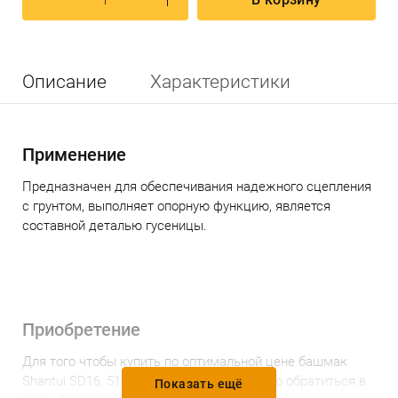
Описание
Характеристики
Применение
Предназначен для обеспечивания надежного сцепления
с грунтом, выполняет опорную функцию, является
составной деталью гусеницы.
Приобретение
Для того чтобы
купить по
оптимальной
цене
б
ашмак
Shantui SD16, 510 мм [A-203-510-01]
можно обратиться в
Показать ещё