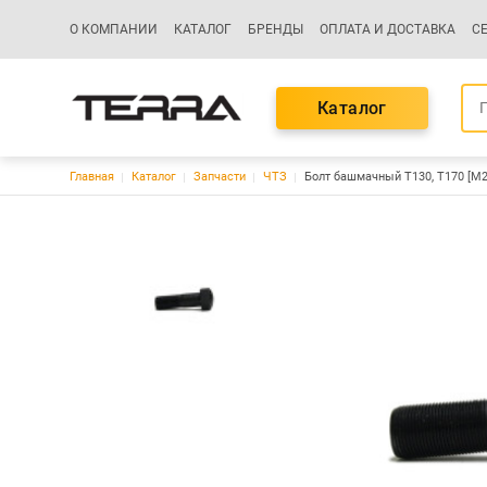
Основная навигация
О КОМПАНИИ
КАТАЛОГ
БРЕНДЫ
ОПЛАТА И ДОСТАВКА
С
Каталог
Строка навигации
Главная
Каталог
Запчасти
ЧТЗ
Болт башмачный Т130, Т170 [М2