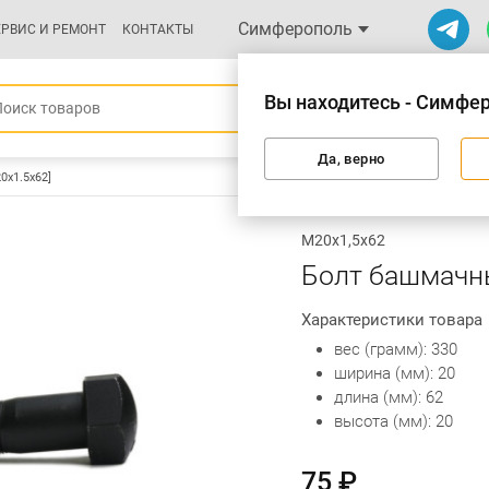
Симферополь
ЕРВИС И РЕМОНТ
КОНТАКТЫ
Вы находитесь - Симфе
Да, верно
0х1.5х62]
М20х1,5х62
Болт башмачны
Характеристики товара
вес (грамм): 330
ширина (мм): 20
длина (мм): 62
высота (мм): 20
75 ₽