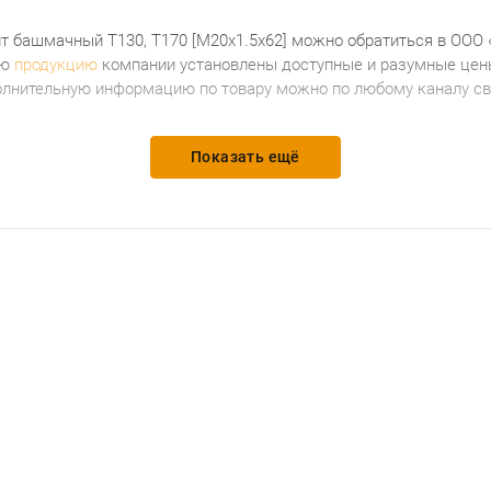
лт башмачный Т130, Т170 [М20х1.5х62]
можно обратиться в ООО 
сю
продукцию
компании установлены доступные и разумные цены
олнительную информацию по товару можно по любому каналу свя
Показать ещё