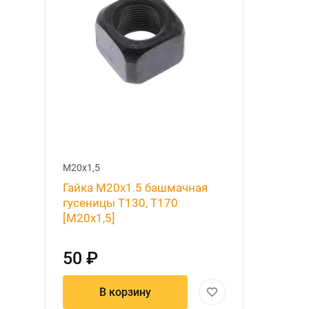
М20х1,5
Гайка М20х1.5 башмачная
гусеницы Т130, Т170
[М20х1,5]
50 ₽
В корзину