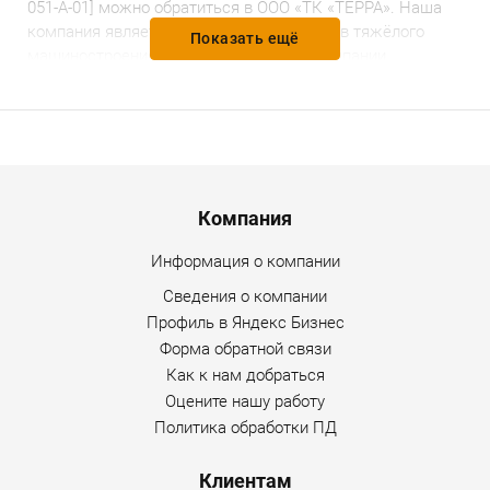
051-А-01]
можно обратиться в ООО «ТК «ТЕРРА». Наша
компания является дилером ряда заводов тяжёлого
Показать ещё
машиностроения. На всю
продукцию
компании
установлены доступные и разумные цены,
предоставляется гарантийное и послегарантийное
обслуживание. Уточнить дополнительную информацию
по товару можно по любому каналу связи, указанному на
сайте Интернет-магазина.
Menu footer
Компания
Информация о компании
Сведения о компании
Профиль в Яндекс Бизнес
Форма обратной связи
Как к нам добраться
Оцените нашу работу
Политика обработки ПД
Клиентам