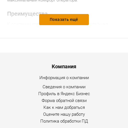
максимальный комфорт оператора.
Преимущества
Показать ещё
К основным преимуществам этого трубоукладчика
можно отнести:
модульная конструкция;
простота обслуживания и ремонта;
Menu footer
максимальная гармонизация;
Компания
простота управления, джойстиковая система
Информация о компании
управления, повышенная точность и скорость
Сведения о компании
работы, снижение утомляемости оператора);
Профиль в Яндекс Бизнес
комфорт оператора (сиденье на
Форма обратной связи
пневмоподвеске, система кондиционирования
Как к нам добраться
воздуха, кабина установлена на гидравлической
Оцените нашу работу
опоре для улучшения звукоизоляции и снижения
Политика обработки ПД
вибрации);