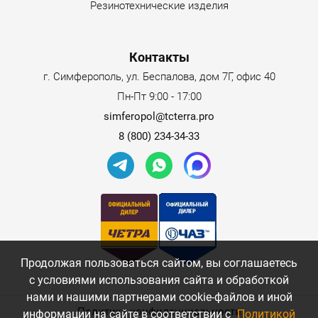
лебедка.
Резинотехнические изделия
Стандартная комплектация:
Контакты
кабина с двойным остеклением;
г. Симферополь, ул. Беспалова, дом 7Г, офис 40
Пн-Пт 9:00 - 17:00
независимое отопление кабины;
simferopol@tcterra.pro
система предпускового подогрева двигателя;
8 (800) 234-34-33
температурное исполнение-50С+35С;
аудиосистема;
сирена автоматического заднего хода;
звуковой сигнал при движении задним ходом;
боковые зеркала;
Продолжая пользоваться сайтом, вы соглашаетесь
с условиями использования сайта и обработкой
сиденье с микродавлением и пневматической
нами и нашими партнерами cookie-файлов и иной
подвеской.
Политика конфиденциальности
информации на сайте в соответствии с
Политикой