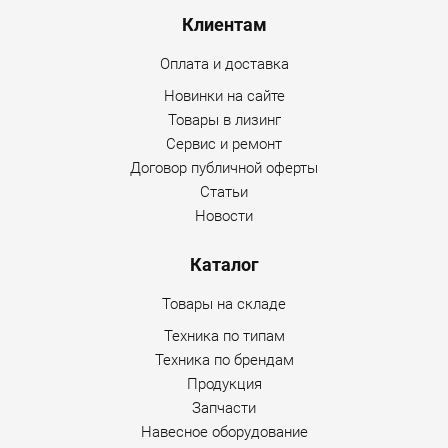
Клиентам
система мониторинга ГЛОНАСС/GPS
(фиксированное положение машины, точные
Оплата и доставка
данные и графики по уровню топлива, отчеты по
работе машины).
Новинки на сайте
Товары в лизинг
Переднее навесное оборудование / размеры (ШхВ) /
Сервис и ремонт
объем отвала (м3)
Договор публичной оферты
Статьи
полусферический отвал - 3154 x 1273 / 4.28;
Новости
прямой отвал - 4185 x 1002 / 3.26;
Каталог
поворотный механический отвал - 3977 x 1110 / 3.7.
Товары на складе
Заднее навесное оборудование
Техника по типам
Техника по брендам
рыхлитель 1 зуб;
Продукция
Запчасти
рыхлитель 3 зуба;
Навесное оборудование