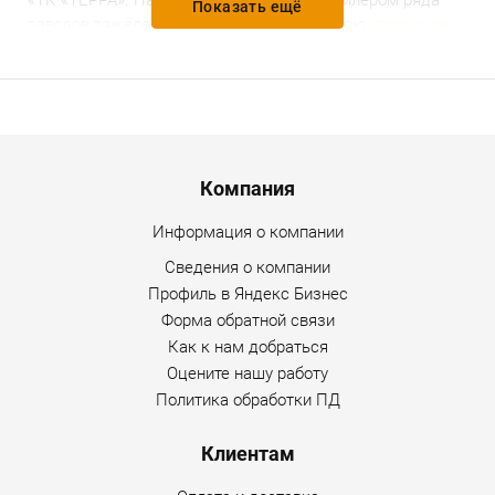
«ТК «ТЕРРА».
Наша компания является дилером ряда
Показать ещё
заводов тяжёлого машиностроения.
На всю
продукцию
компании установлены доступные и разумные цены,
предоставляется гарантийное и послегарантийное
обслуживание. Уточнить дополнительную информацию
по товару можно по любому каналу связи, указанному на
сайте Интернет-магазина.
Menu footer
Компания
Информация о компании
Сведения о компании
Профиль в Яндекс Бизнес
Форма обратной связи
Как к нам добраться
Оцените нашу работу
Политика обработки ПД
Клиентам