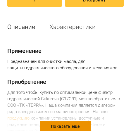
Описание
Характеристики
Применение
Предназначен для очистки масла, для
защиты гидравлического оборудования и механизмов.
Приобретение
Для того чтобы
купить по
оптимальной
цене
фильтр
гидравлический Cukurova [C17C91] можно обратиться в
ООО «ТК «ТЕРРА».
Наша компания является дилером
ряда заводов тяжёлого машиностроения.
На всю
продукцию
компании установлены доступные и
разумные цены, предоставляется гарантийное и
Показать ещё