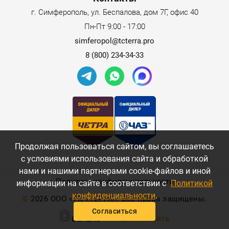
г. Симферополь, ул. Беспалова, дом 7Г, офис 40
Пн-Пт 9:00 - 17:00
simferopol@tcterra.pro
8 (800) 234-34-33
Продолжая пользоваться сайтом, вы соглашаетесь
с условиями использования сайта и обработкой
нами и нашими партнерами cookie-файлов и иной
Политика конфиденциальности
информации на сайте в соответствии с
Политикой
конфиденциальности
.
©
2026 ООО «ТК «ТЕРРА». Все права защищены.
Согласиться
Создание сайта