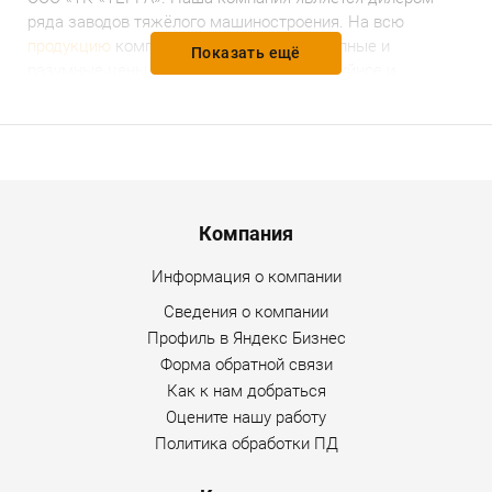
ряда заводов тяжёлого машиностроения.
На всю
продукцию
компании установлены доступные и
Показать ещё
разумные цены, предоставляется гарантийное и
послегарантийное обслуживание. Уточнить
дополнительную информацию по товару можно по
любому каналу связи, указанному на сайте Интернет-
магазина.
Menu footer
Компания
Информация о компании
Сведения о компании
Профиль в Яндекс Бизнес
Форма обратной связи
Как к нам добраться
Оцените нашу работу
Политика обработки ПД