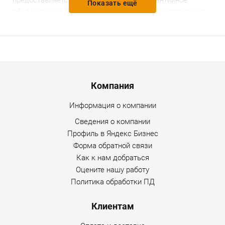
предоставляется гарантийное и послегарантийное
Показать ещё
обслуживание. Уточнить дополнительную информацию
по товару можно по любому каналу связи, указанному на
сайте Интернет-магазина.
Menu footer
Компания
Информация о компании
Сведения о компании
Профиль в Яндекс Бизнес
Форма обратной связи
Как к нам добраться
Оцените нашу работу
Политика обработки ПД
Клиентам