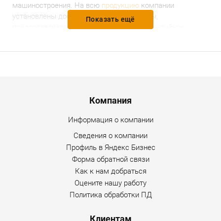
машиностроения.
На всю
продукцию
компании
установлены доступные и разумные цены,
Показать ещё
предоставляется гарантийное и послегарантийное
обслуживание. Уточнить дополнительную информацию
по товару можно по любому каналу связи, указанному на
сайте Интернет-магазина.
Menu footer
Компания
Информация о компании
Сведения о компании
Профиль в Яндекс Бизнес
Форма обратной связи
Как к нам добраться
Оцените нашу работу
Политика обработки ПД
Клиентам