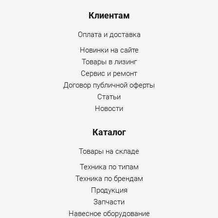
наличие комфортной и эргономичной кабины;
Клиентам
оснащен кондиционером.
Оплата и доставка
Дополнительные опции
Новинки на сайте
Товары в лизинг
защитная сетка на крышу;
Сервис и ремонт
Договор публичной оферты
защитная сетка на ветровое стекло, нижнее;
Статьи
Новости
дополнительная гидролиния для гидромолота (без
гидромолота);
Каталог
дополнительная гидролиния с гидромолотом;
Товары на складе
реверсивная гидролиния для дополнительного
Техника по типам
оборудования;
Техника по брендам
гидролиния управления быстросьемом;
Продукция
Запчасти
быстросъемное устройство (без гидролинии);
Навесное оборудование