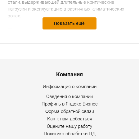
стали, выдерживающей длительные критические
нагрузки и эксплуатацию в различных климатических
зонах.
Показать ещё
Преимущества
К основным преимуществам этого гусеничного
экскаватора ЧЕТРА Е400 можно отнести:
оснащен передовой гидравлической системой с
понижением потока, что гарантирует высокую
Menu footer
Компания
эффективность работы при минимальных затратах;
Информация о компании
двигатель идеально сочетается с гидравлической
системой Kawasaki и обеспечивает высокую
Сведения о компании
мощность;
Профиль в Яндекс Бизнес
Форма обратной связи
усиленные стрела, рукоять и цилиндры для
Как к нам добраться
тяжелых условий работы;
Оцените нашу работу
прост в обслуживании, легко управляем;
Политика обработки ПД