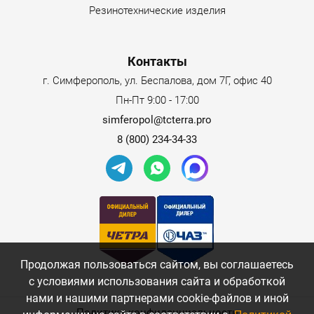
башмаки с тройным грунтозацепом 700 мм;
Резинотехнические изделия
башмаки с тройным грунтозацепом 800 мм;
Контакты
защитная сетка на ветровое стекло, верхнее;
г. Симферополь, ул. Беспалова, дом 7Г, офис 40
проблесковый маячок на крыше;
Пн-Пт 9:00 - 17:00
камера заднего вида;
simferopol@tcterra.pro
8 (800) 234-34-33
сигнализатор движения;
радио (с функцией MP3);
ковш объемом 1,6 м³.
Приобретение
Для того чтобы купить гусеничный экскаватор ЧЕТРА
Продолжая пользоваться сайтом, вы соглашаетесь
Е400 по рекомендованной заводом-изготовителем цене,
с условиями использования сайта и обработкой
обратитесь в ООО «ТК «ТЕРРА». Наша компания
нами и нашими партнерами cookie-файлов и иной
является официальным дилером ООО «ЧЕТРА».
Политика конфиденциальности