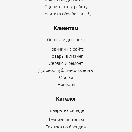
Оцените нашу работу
каток статический самоходный пневмошинный
Политика обработки ПД
АМКОДОР 6641 [масса эксплуатационная 9600 кг];
каток вибрационный асфальтовый АМКОДОР
Клиентам
6223А [масса эксплуатационная 10000 кг];
Оплата и доставка
каток вибрационный одновальцовый АМКОДОР
Новинки на сайте
RS120 [масса эксплуатационная 12000 кг];
Товары в лизинг
каток вибрационный грунтовый АМКОДОР 6712В
Сервис и ремонт
[масса эксплуатационная 12100 кг];
Договор публичной оферты
Статьи
каток дорожный АМКОДОР RT-140A [масса
Новости
эксплуатационная 13500 кг];
каток вибрационный одновальцовый АМКОДОР
Каталог
RS160 [масса эксплуатационная 16000 кг];
Товары на складе
каток вибрационный самоходный двухвальцовый
Техника по типам
АМКОДОР RT160А [масса эксплуатационная 16000
Техника по брендам
кг];