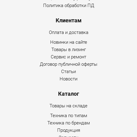
каток вибрационный самоходный
Политика обработки ПД
двухвальцовый АМКОДОР 6622В [масса
эксплуатационная 10000 кг]
;
Клиентам
каток вибрационный асфальтовый АМКОДОР
Оплата и доставка
6223А [масса эксплуатационная 10000 кг];
Новинки на сайте
каток вибрационный одновальцовый АМКОДОР
Товары в лизинг
RS120 [масса эксплуатационная 12000 кг];
Сервис и ремонт
Договор публичной оферты
каток вибрационный грунтовый АМКОДОР 6712В
Статьи
[масса эксплуатационная 12100 кг];
Новости
каток дорожный АМКОДОР RT-140A [масса
эксплуатационная 13500 кг];
Каталог
каток вибрационный одновальцовый АМКОДОР
Товары на складе
RS160 [масса эксплуатационная 16000 кг];
Техника по типам
каток вибрационный самоходный двухвальцовый
Техника по брендам
АМКОДОР RT160А [масса эксплуатационная 16000
Продукция
кг];