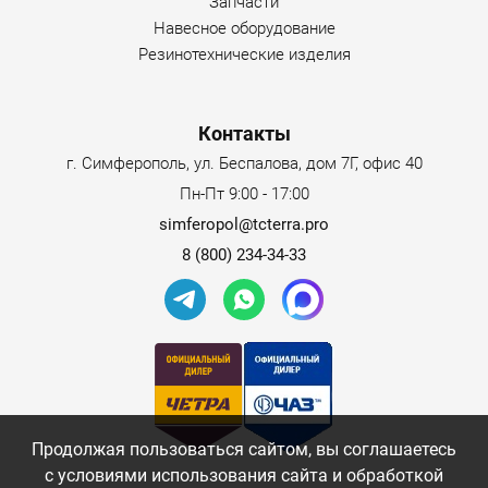
Запчасти
Навесное оборудование
каток вибрационный самоходный АМКОДОР 6811
Резинотехнические изделия
[масса эксплуатационная 16000 кг].
Если Вам необходима дополнительная информация или
Контакты
коммерческое предложение по другим каткам
дорожным из представленного выше ассортимента -
г. Симферополь, ул. Беспалова, дом 7Г, офис 40
отправьте, пожалуйста, нам на адрес электронной почты
Пн-Пт 9:00 - 17:00
terra@tcterra.pro
соответствующий запрос.
simferopol@tcterra.pro
8 (800) 234-34-33
Преимущества
К основным преимуществам этого катка можно отнести:
широкий спектр применения (двухамплитудная
вибрация с повышенной силой воздействия
обеспечивает эффективное уплотнение всех слоев
дорожных покрытий, выполненных из различных
материалов и имеющих разные толщины);
Продолжая пользоваться сайтом, вы соглашаетесь
с условиями использования сайта и обработкой
удобные условия для труда (в процессе