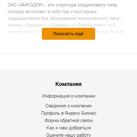
ОАО «АМКОДОР» - это структура холдингового типа,
которая включает в себя три структурных
подразделения без образования юридического лица -
заводы «Ударник», «Дормаш» и «Дормашмет» - и 9
предприятий - юридических лиц: ЗАО «Амкодор-Уникаб»,
Показать ещё
ЗАО «Амкодор-Унимод», ЗАО «Амкодор-Пинск», ООО
«Амкодор-Можа», ЗАО «Амкодор-Спецсервис», ЗАО
«Амкодор-Шклов», УП «Амкодор-Торг», ЗАО «Амкодор-
Могилев», 000 «Амкодор-Сибирь».
Ассортимент
Menu footer
Компания
Катки дорожные от ОАО «АМКОДОР» представлены
такими моделями:
Информация о компании
каток вибрационный АМКОДОР 6632 [масса
Сведения о компании
эксплуатационная 9000 кг];
Профиль в Яндекс Бизнес
Форма обратной связи
каток статический самоходный пневмошинный
Как к нам добраться
АМКОДОР 6641 [масса эксплуатационная 9600 кг];
Оцените нашу работу