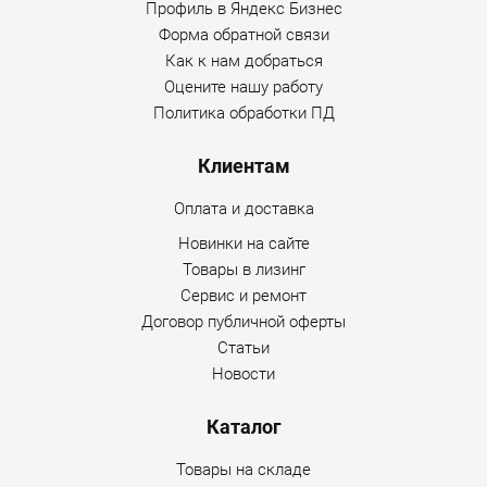
Профиль в Яндекс Бизнес
погрузчик оснащен гидростатическим приводом;
Форма обратной связи
Как к нам добраться
доступность комплектующих;
Оцените нашу работу
максимальная производительность в любых
Политика обработки ПД
условиях достигается благодаря мощному
двигателю и небольшому весу мини-погрузчика.
Клиентам
Оплата и доставка
Мини-погрузчик с бортовым поворотом ANT 1200
дополнительно может быть оснащён таким
Новинки на сайте
навесным
оборудованием
, как:
Товары в лизинг
Сервис и ремонт
ковш основной; ковш карьерный К520; вилы
Договор публичной оферты
паллетные ВП 120; экскаватор навесной НЭ
Статьи
30; отвал поворотный; ковшевой и вилочный
Новости
захват; косилка консольная; щетка дорожная с
бункером; щетка дорожная; разбрасыватель
Каталог
противогололедных материалов ПГМ Р 400; агрегат
снегоуборочный роторный; траншеекопатель
Товары на складе
навесной; буровая установка; культиватор