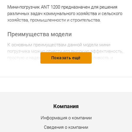
Мини-погрузчик ANT 1200 предназначен для решения
различных задач коммунального хозяйства и сельского
хозяйства, промышленности и строительства.
Преимущества модели
К основным преимуществам данной модели мини-
погрузчика можно отнести его высокую эффективность,
простую и надежную конструкцию, выносливость и
Показать ещё
экономичность.
Дополнительно можно отметить такие особенности этой
модели мини-погрузчика:
существуют мини-погрузчики как с радиальным
Menu footer
так и вертикальным подъемами;
Компания
мини-погрузчики ANT 1200 с вертикальным
Информация о компании
подъёмом относятся к опытно-промышленной
Сведения о компании
партии перспективных моделей;