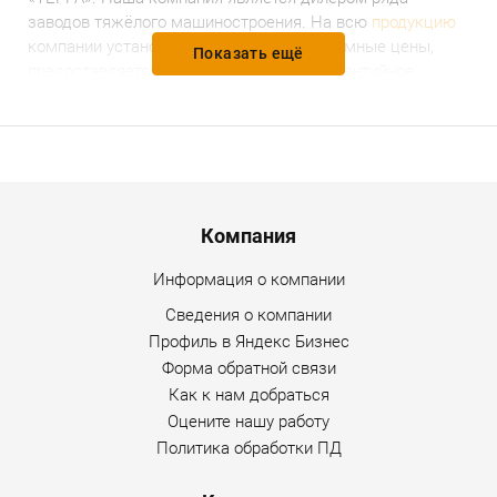
заводов тяжёлого машиностроения.
На всю
продукцию
компании установлены доступные и разумные цены,
Показать ещё
предоставляется гарантийное и послегарантийное
обслуживание. Уточнить дополнительную информацию
по товару можно по любому каналу связи, указанному на
сайте Интернет-магазина.
Menu footer
Компания
Информация о компании
Сведения о компании
Профиль в Яндекс Бизнес
Форма обратной связи
Как к нам добраться
Оцените нашу работу
Политика обработки ПД