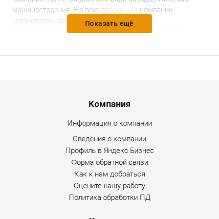
машиностроения. На всю
продукцию
компании
установлены доступные и разумные цены,
Показать ещё
предоставляется гарантийное и послегарантийное
обслуживание. Уточнить дополнительную информацию
по товару можно по любому каналу связи, указанному на
сайте Интернет-магазина.
Menu footer
Компания
Информация о компании
Сведения о компании
Профиль в Яндекс Бизнес
Форма обратной связи
Как к нам добраться
Оцените нашу работу
Политика обработки ПД