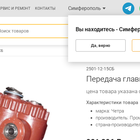
Симферополь
ЕРВИС И РЕМОНТ
КОНТАКТЫ
Вы находитесь - Симфе
Да, верно
СБ
2501-12-15СБ
Передача глав
цена товара указана
Характеристики товара
марка: Четра
производитель: Про
страна-производител