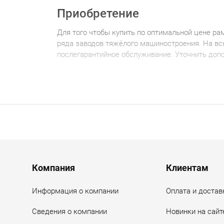
Приобретение
Для того чтобы купить по оптимальной цене
рам
ряда заводов тяжёлого машиностроения. На в
послегарантийное обслуживание. Уточнить доп
Menu footer
Компания
Клиентам
Информация о компании
Оплата и достав
Сведения о компании
Новинки на сайт