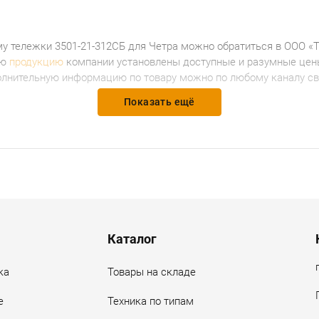
у тележки 3501-21-312СБ для Четра
можно обратиться в ООО «
сю
продукцию
компании установлены доступные и разумные цены
олнительную информацию по товару можно по любому каналу свя
Показать ещё
Каталог
ка
Товары на складе
е
Техника по типам