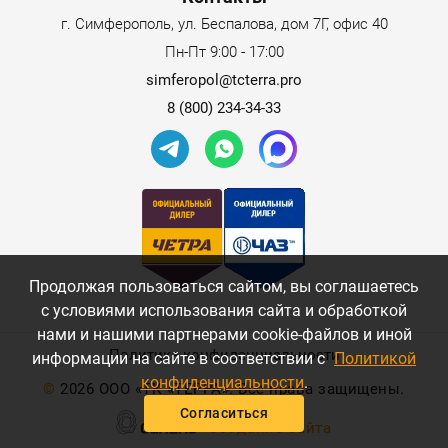
г. Симферополь, ул. Беспалова, дом 7Г, офис 40
Пн-Пт 9:00 - 17:00
simferopol@tcterra.pro
8 (800) 234-34-33
Продолжая пользоваться сайтом, вы соглашаетесь
с условиями использования сайта и обработкой
нами и нашими партнерами cookie-файлов и иной
Политика конфиденциальности
информации на сайте в соответствии с
Политикой
конфиденциальности
.
©
2026 ООО «ТК «ТЕРРА». Все права защищены.
Согласиться
Создание сайта