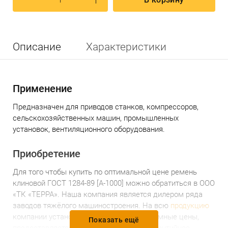
Описание
Характеристики
Применение
Предназначен
для приводов станков, компрессоров,
сельскохозяйственных машин, промышленных
установок, вентиляционного оборудования.
Приобретение
Для того чтобы купить по оптимальной цене
р
емень
клиновой ГОСТ 1284-89 [А-1000]
можно обратиться в ООО
«ТК «ТЕРРА». Наша компания является дилером ряда
заводов тяжёлого машиностроения. На всю
продукцию
компании установлены доступные и разумные цены,
Показать ещё