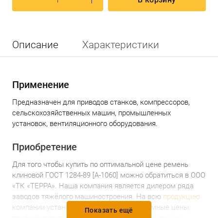
Описание
Характеристики
Применение
Предназначен
для приводов станков, компрессоров,
сельскохозяйственных машин, промышленных
установок, вентиляционного оборудования.
Приобретение
Для того чтобы купить по оптимальной цене
р
емень
клиновой ГОСТ 1284-89 [А-1060]
можно обратиться в ООО
«ТК «ТЕРРА». Наша компания является дилером ряда
заводов тяжёлого машиностроения. На всю
продукцию
компании установлены доступные и разумные цены,
Показать ещё