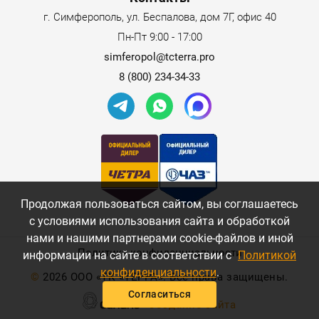
г. Симферополь, ул. Беспалова, дом 7Г, офис 40
Пн-Пт 9:00 - 17:00
simferopol@tcterra.pro
8 (800) 234-34-33
Продолжая пользоваться сайтом, вы соглашаетесь
с условиями использования сайта и обработкой
нами и нашими партнерами cookie-файлов и иной
Политика конфиденциальности
информации на сайте в соответствии с
Политикой
конфиденциальности
.
©
2026 ООО «ТК «ТЕРРА». Все права защищены.
Согласиться
Создание сайта