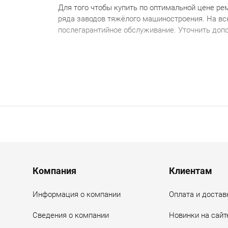
Для того чтобы купить по оптимальной цене
р
ем
ряда заводов тяжёлого машиностроения. На в
послегарантийное обслуживание. Уточнить доп
Menu footer
Компания
Клиентам
Информация о компании
Оплата и достав
Сведения о компании
Новинки на сайт