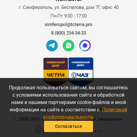
г. Симферополь, ул. Беспалова, дом 7Г, офис 40
Пн-Пт 9:00 - 17:00
simferopol@tcterra.pro
8 (800) 234-34-33
Продолжая пользоваться сайтом, вы соглашаетесь
с условиями использования сайта и обработкой
нами и нашими партнерами cookie-файлов и иной
Политика конфиденциальности
информации на сайте в соответствии с
Политикой
конфиденциальности
.
©
2026 ООО «ТК «ТЕРРА». Все права защищены.
Согласиться
Создание сайта