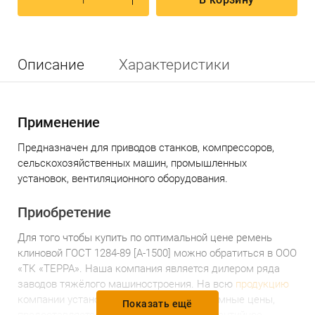
Описание
Характеристики
Применение
Предназначен для приводов станков, компрессоров,
сельскохозяйственных машин, промышленных
установок, вентиляционного оборудования.
Приобретение
Для того чтобы купить по оптимальной цене
р
емень
клиновой ГОСТ 1284-89 [А-1500]
можно обратиться в ООО
«ТК «ТЕРРА». Наша компания является дилером ряда
заводов тяжёлого машиностроения. На всю
продукцию
компании установлены доступные и разумные цены,
Показать ещё