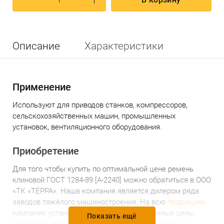
Описание
Характеристики
Применение
Используют
для приводов станков, компрессоров,
сельскохозяйственных машин, промышленных
установок, вентиляционного оборудования.
Приобретение
Для того чтобы купить по оптимальной цене
р
емень
клиновой ГОСТ 1284-89 [А-2240]
можно обратиться в ООО
«ТК «ТЕРРА». Наша компания является дилером ряда
заводов тяжёлого машиностроения. На всю
продукцию
компании установлены доступные и разумные цены,
Показать ещё