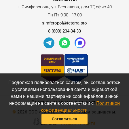
г. Симферополь, ул. Беспалова, дом 7Г, офис 40
Пн-Пт 9:00 - 17:00
simferopol@tcterra.pro
8 (800) 234-34-33
Продолжая пользоваться сайтом, вы соглашаетесь
с условиями использования сайта и обработкой
нами и нашими партнерами cookie-файлов и иной
Политика конфиденциальности
информации на сайте в соответствии с
Политикой
конфиденциальности
.
©
2026 ООО «ТК «ТЕРРА». Все права защищены.
Согласиться
Создание сайта