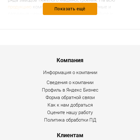
ряда заводов тяжёлого машиностроения. На всю
продукцию
компании установлены доступные и
Показать ещё
разумные цены, предоставляется гарантийное и
послегарантийное обслуживание. Уточнить
дополнительную информацию по товару можно у нашего
менеджера по любому доступному каналу связи на
сайте Интернет-магазина.
Menu footer
Компания
Информация о компании
Сведения о компании
Профиль в Яндекс Бизнес
Форма обратной связи
Как к нам добраться
Оцените нашу работу
Политика обработки ПД
Клиентам