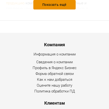
продукцию
компании установлены доступные и
Показать ещё
разумные цены, предоставляется гарантийное и
послегарантийное обслуживание. Уточнить
дополнительную информацию по товару можно по
любому каналу связи, указанному на сайте Интернет-
магазина.
Menu footer
Компания
Информация о компании
Сведения о компании
Профиль в Яндекс Бизнес
Форма обратной связи
Как к нам добраться
Оцените нашу работу
Политика обработки ПД
Клиентам