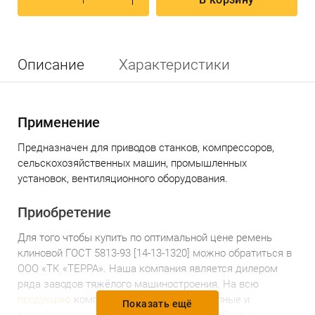
Описание
Характеристики
Применение
Предназначен
для приводов станков, компрессоров,
сельскохозяйственных машин, промышленных
установок, вентиляционного оборудования.
Приобретение
Для того чтобы купить по оптимальной цене
р
емень
клиновой ГОСТ 5813-93 [14-13-1320]
можно обратиться в
ООО «ТК «ТЕРРА». Наша компания является дилером
ряда заводов тяжёлого машиностроения. На всю
продукцию
компании установлены доступные и
Показать ещё