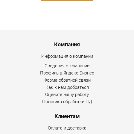
разумные цены, предоставляется гарантийное и
послегарантийное обслуживание. Уточнить
дополнительную информацию по товару можно у нашего
менеджера по любому доступному каналу связи на
сайте Интернет-магазина.
Menu footer
Компания
Информация о компании
Сведения о компании
Профиль в Яндекс Бизнес
Форма обратной связи
Как к нам добраться
Оцените нашу работу
Политика обработки ПД
Клиентам
Оплата и доставка