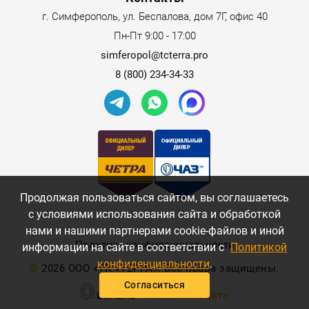
г. Симферополь, ул. Беспалова, дом 7Г, офис 40
Пн-Пт 9:00 - 17:00
simferopol@tcterra.pro
8 (800) 234-34-33
Продолжая пользоваться сайтом, вы соглашаетесь
с условиями использования сайта и обработкой
нами и нашими партнерами cookie-файлов и иной
Политика конфиденциальности
информации на сайте в соответствии с
Политикой
конфиденциальности
.
©
2026 ООО «ТК «ТЕРРА». Все права защищены.
Согласиться
Создание сайта