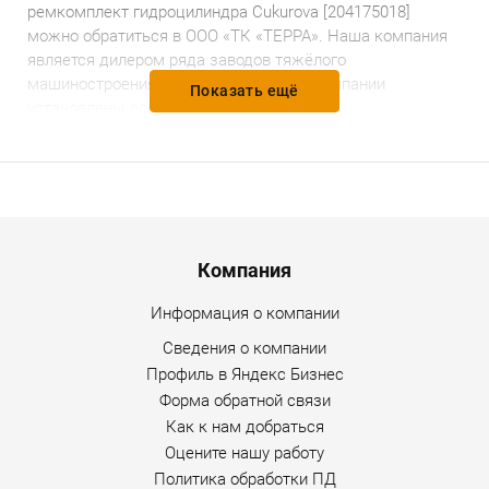
ремкомплект гидроцилиндра Cukurova [204175018]
можно обратиться в ООО «ТК «ТЕРРА».
Наша компания
является дилером ряда заводов тяжёлого
машиностроения.
На всю
продукцию
компании
Показать ещё
установлены доступные и разумные цены,
предоставляется гарантийное и послегарантийное
обслуживание. Уточнить дополнительную информацию
по товару можно по любому каналу связи, указанному на
сайте Интернет-магазина.
Menu footer
Компания
Информация о компании
Сведения о компании
Профиль в Яндекс Бизнес
Форма обратной связи
Как к нам добраться
Оцените нашу работу
Политика обработки ПД