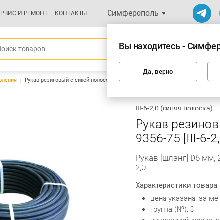
Симферополь
ЕРВИС И РЕМОНТ
КОНТАКТЫ
Вы находитесь - Симфе
Да, верно
вления
Рукав резиновый с синей полосой ГОСТ 9356-75 [ІІІ-6-2,0]
ІІІ-6-2,0 (синяя полоска)
Рукав резинов
9356-75 [ІІІ-6-2,
Рукав [шланг] D6 мм, 
2,0
Характеристики товара
цена указана: за ме
группа (№): 3