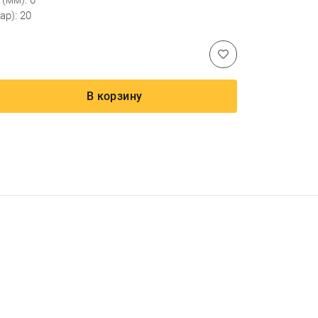
(мм): 6
ар): 20
В корзину