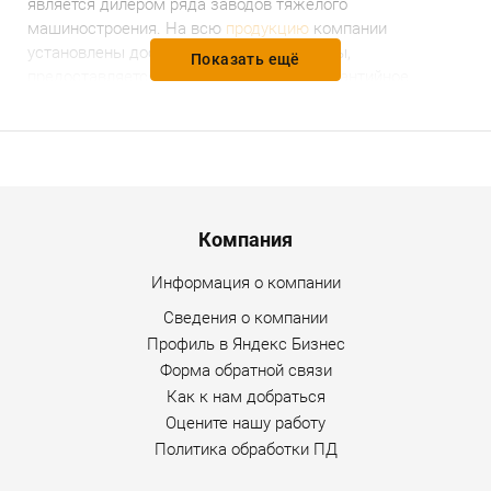
является дилером ряда заводов тяжёлого
машиностроения. На всю
продукцию
компании
установлены доступные и разумные цены,
Показать ещё
предоставляется гарантийное и послегарантийное
обслуживание. Уточнить дополнительную информацию
по товару можно по любому каналу связи, указанному на
сайте Интернет-магазина.
Menu footer
Компания
Информация о компании
Сведения о компании
Профиль в Яндекс Бизнес
Форма обратной связи
Как к нам добраться
Оцените нашу работу
Политика обработки ПД