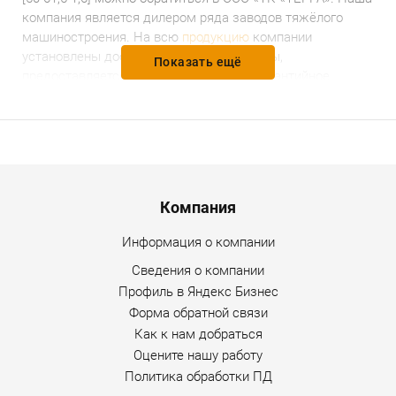
компания является дилером ряда заводов тяжёлого
машиностроения. На всю
продукцию
компании
установлены доступные и разумные цены,
Показать ещё
предоставляется гарантийное и послегарантийное
обслуживание. Уточнить дополнительную информацию
по товару можно по любому каналу связи, указанному на
сайте Интернет-магазина.
Menu footer
Компания
Информация о компании
Сведения о компании
Профиль в Яндекс Бизнес
Форма обратной связи
Как к нам добраться
Оцените нашу работу
Политика обработки ПД