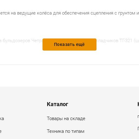
ается на ведущие колёса для обеспечения сцепления с грунтом
бульдозеров Четра Т-25.01, Т-25.02 и трубоукладчиков ТГ-321 (
Показать ещё
чатый 2501-19-75 (5 зубьев) ЧАЗ в ЮФО с гарантией качества и
ные условия поставки. Звоните, пишите - всегда будем Вам рады
Каталог
ка
Товары на складе
е
Техника по типам