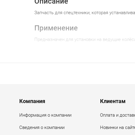
Описание
Запчасть для спецтехники, которая устанавлив
Применение
Предназначен для установки на ведущие колёса 
Приобретение
ООО «ТК «ТЕРРА» предлагает купить сектор зуб
консультацию, подбор под вашу модель и выгод
Menu footer
Компания
Клиентам
Информация о компании
Оплата и достав
Сведения о компании
Новинки на сайт