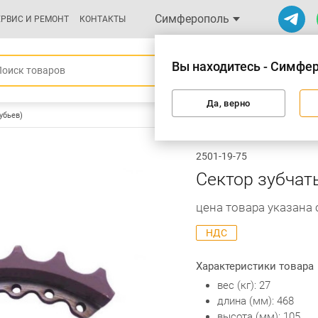
Симферополь
ЕРВИС И РЕМОНТ
КОНТАКТЫ
Вы находитесь - Симфе
Да, верно
убьев)
2501-19-75
Сектор зубчаты
цена товара указана
НДС
Характеристики товара
вес (кг): 27
длина (мм): 468
высота (мм): 105