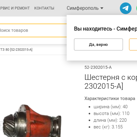
Симферополь
ЕРВИС И РЕМОНТ
КОНТАКТЫ
Вы находитесь - Симфе
Да, верно
ТЗ 80 [52-2302015-А]
52-2302015-А
Шестерня с ко
2302015-А]
Характеристики товара
ширина (мм): 40
высота (мм): 110
длина (мм): 220
вес (кг): 3.155