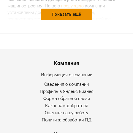
машиностроения.
На всю
продукцию
компании
установлены доступные и разумные цены,
Показать ещё
предоставляется гарантийное и послегарантийное
обслуживание. Уточнить дополнительную информацию
по товару можно по любому каналу связи, указанному на
сайте Интернет-магазина.
Menu footer
Компания
Информация о компании
Сведения о компании
Профиль в Яндекс Бизнес
Форма обратной связи
Как к нам добраться
Оцените нашу работу
Политика обработки ПД