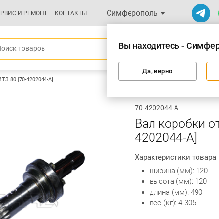
Симферополь
ЕРВИС И РЕМОНТ
КОНТАКТЫ
Вы находитесь - Симфе
Да, верно
ТЗ 80 [70-4202044-А]
70-4202044-А
Вал коробки о
4202044-А]
Характеристики товара
ширина (мм): 120
высота (мм): 120
длина (мм): 490
вес (кг): 4.305