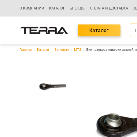
Основная навигация
О КОМПАНИИ
КАТАЛОГ
БРЕНДЫ
ОПЛАТА И ДОСТАВКА
С
Каталог
Строка навигации
Главная
Каталог
Запчасти
МТЗ
Винт раскоса навески задней, п