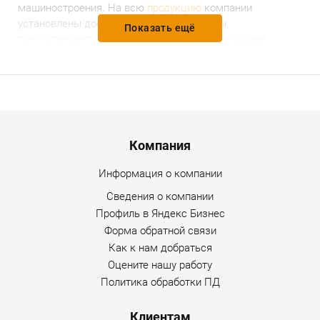
машиностроения. На всю
продукцию
компании
установлены доступные и разумные цены,
Показать ещё
предоставляется гарантийное и послегарантийное
обслуживание. Уточнить дополнительную информацию
по товару можно по любому каналу связи, указанному на
сайте Интернет-магазина.
Menu footer
Компания
Информация о компании
Сведения о компании
Профиль в Яндекс Бизнес
Форма обратной связи
Как к нам добраться
Оцените нашу работу
Политика обработки ПД
Клиентам