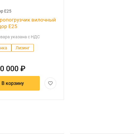
р Е25
ропогрузчик вилочный
ор Е25
овара указана с НДС
нка
Лизинг
0 000 ₽
В корзину