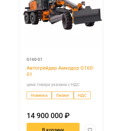
G160-01
Автогрейдер Амкодор G160-
01
цена товара указана с НДС
Новинка
Лизинг
НДС
14 900 000 ₽
В корзину