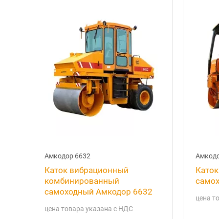
Амкодор 6632
Амкодо
Каток вибрационный
Каток
комбинированный
самох
самоходный Амкодор 6632
цена т
цена товара указана с НДС