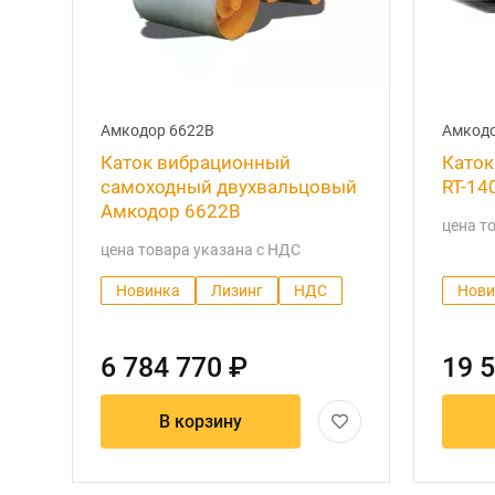
Амкодор 6622В
Амкодо
Каток вибрационный
Каток
самоходный двухвальцовый
RT-14
Амкодор 6622В
цена т
цена товара указана с НДС
Новинка
Лизинг
НДС
Нови
6 784 770 ₽
19 
В корзину