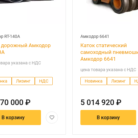
р RT-140A
Амкодор 6641
 дорожный Амкодор
Каток статический
0A
самоходный пневмош
Амкодор 6641
овара указана с НДС
цена товара указана с НДС
нка
Лизинг
НДС
Новинка
Лизинг
Н
570 000 ₽
5 014 920 ₽
В корзину
В корзину