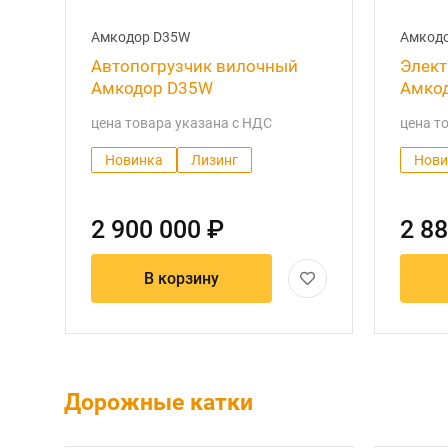
Амкодор D35W
Амкодо
Автопогрузчик вилочный
Элект
Амкодор D35W
Амкод
цена товара указана с НДС
цена т
Новинка
Лизинг
Нови
2 900 000 ₽
2 88
В корзину
Дорожные катки