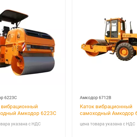
р 6223C
Амкодор 6712B
 вибрационный
Каток вибрационный
одный Амкодор 6223C
самоходный Амкодор 
овара указана с НДС
цена товара указана с НДС