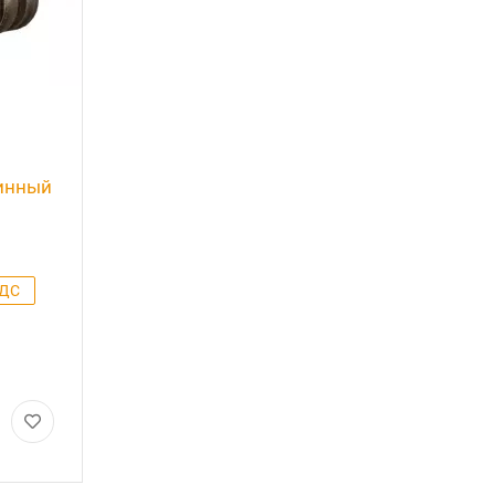
инный
ДС